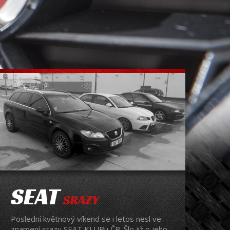
SEAT
SRAZY
Poslední květnový víkend se i letos nesl ve
znamení srazu SEAT KLUBu ČR. Šlo již o jeho