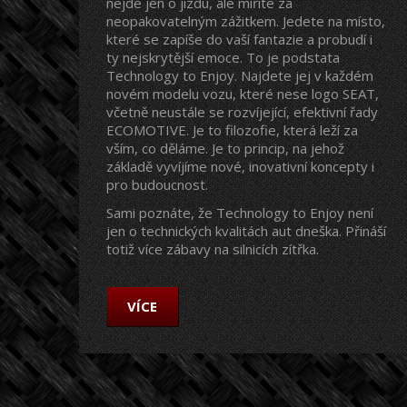
nejde jen o jízdu, ale míříte za
neopakovatelným zážitkem. Jedete na místo,
které se zapíše do vaší fantazie a probudí i
ty nejskrytější emoce. To je podstata
Technology to Enjoy. Najdete jej v každém
novém modelu vozu, které nese logo SEAT,
včetně neustále se rozvíjející, efektivní řady
ECOMOTIVE. Je to filozofie, která leží za
vším, co děláme. Je to princip, na jehož
základě vyvíjíme nové, inovativní koncepty i
pro budoucnost.
Sami poznáte, že Technology to Enjoy není
jen o technických kvalitách aut dneška. Přináší
totiž více zábavy na silnicích zítřka.
VÍCE