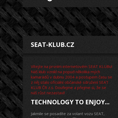
SEAT-KLUB.CZ
Vítejte na prvním internetovém SEAT KLUBu!
Náš klub vznikl na popud několika mých
kamarádů v dubnu 2004 a postupem času se
z něj stalo oficiální občanské sdružení SEAT
KLUB ČR z.s. Doufejme a přejme si, že se
náš růst nezastaví!
TECHNOLOGY TO ENJOY...
Jakmile se posadíte za volant vozu SEAT,