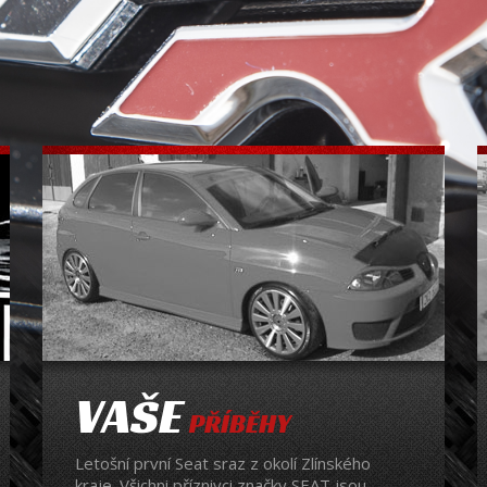
VAŠE
PŘÍBĚHY
Letošní první Seat sraz z okolí Zlínského
kraje. Všichni příznivci značky SEAT jsou