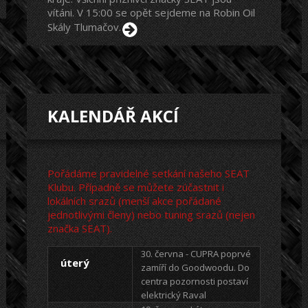
vítáni. V 15:00 se opět sejdeme na Robin Oil
Skály Tlumačov.
KALENDÁŘ AKCÍ
Pořádáme pravidelné setkání našeho SEAT
Klubu. Případně se můžete zúčastnit i
lokálních srazů (menší akce pořádané
jednotlivými členy) nebo tuning srazů (nejen
značka SEAT).
30. června - CUPRA poprvé
úterý
zamíří do Goodwoodu. Do
centra pozornosti postaví
elektrický Raval