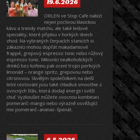
19.6.2026
ORLEN ve Stop Cafe nabízí
nejen poctivou klasickou
kávu a trendy matchu, ale také ledové
speciality, které přijdou v horkých dnech
vhod. Na vybraných čerpacích stanicích si
zákazníci mohou dopřát makadamiové
frappé, grepový espresso tonic nebo růžový
espresso tonic. Milovníci nealkoholických
drinků bez kofeinu pak ocení trojici perlivých
limonád – orange spritz, grepovou nebo
citronovou. Skvělým společníkem na delší
letní cestování jsou také chladivá smoothie z
ovocných šťáv, která dodají energii i svěží
chuť. Vyzkoušet můžete ovocnou kombinaci
pomeranč–mango nebo výrazně osvěžující
mix pomeranč–ananas–špenát.
6.5.2026