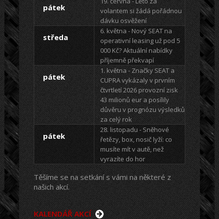
19. června - Léto za
pátek
volantem si žádá pořádnou
dávku osvěžení
6. května - Nový SEAT na
středa
operativní leasing už pod 5
000 Kč? Aktuální nabídky
příjemně překvapí
1. května - Značky SEAT a
pátek
CUPRA vykázaly v prvním
čtvrtletí 2026 provozní zisk
43 milionů eur a posílily
důvěru v prognózu výsledků
za celý rok
28. listopadu - Sněhové
pátek
řetězy, box, nosič lyží: co
musíte mít v autě, než
vyrazíte do hor
Těšíme se na setkání s vámi na některé z
našich akcí.
KALENDÁŘ AKCÍ