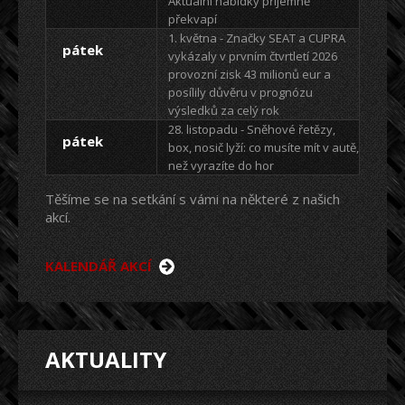
Aktuální nabídky příjemně
překvapí
1. května - Značky SEAT a CUPRA
pátek
vykázaly v prvním čtvrtletí 2026
provozní zisk 43 milionů eur a
posílily důvěru v prognózu
výsledků za celý rok
28. listopadu - Sněhové řetězy,
pátek
box, nosič lyží: co musíte mít v autě,
než vyrazíte do hor
Těšíme se na setkání s vámi na některé z našich
akcí.
KALENDÁŘ AKCÍ
AKTUALITY