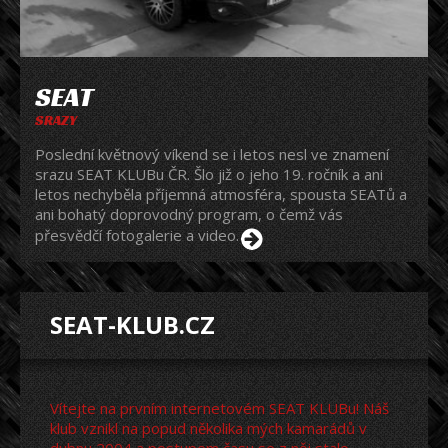
SEAT
SRAZY
Poslední květnový víkend se i letos nesl ve znamení
srazu SEAT KLUBu ČR. Šlo již o jeho 19. ročník a ani
letos nechyběla příjemná atmosféra, spousta SEATů a
ani bohatý doprovodný program, o čemž vás
přesvědčí fotogalerie a video.
SEAT-KLUB.CZ
Vítejte na prvním internetovém SEAT KLUBu! Náš
klub vznikl na popud několika mých kamarádů v
dubnu 2004 a postupem času se z něj stalo