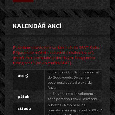
KALENDÁŘ AKCÍ
Pořádáme pravidelné setkání našeho SEAT Klubu.
Případně se můžete zúčastnit i lokálních srazů
(menší akce pořádané jednotlivými členy) nebo
tuning srazů (nejen značka SEAT).
30. června - CUPRA poprvé zamíří
úterý
do Goodwoodu. Do centra
pozornosti postaví elektrický
Raval
19. června - Léto za volantem si
pátek
žádá pořádnou dávku osvěžení
6. května - Nový SEAT na
středa
operativní leasing už pod 5 000 Kč?