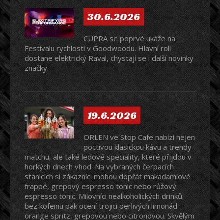
30.6.2026
CUPRA se poprvé ukáže na
Festivalu rychlosti v Goodwoodu. Hlavní roli
dostane elektrický Raval, chystají se i další novinky
značky.
19.6.2026
ORLEN ve Stop Cafe nabízí nejen
poctivou klasickou kávu a trendy
matchu, ale také ledové speciality, které přijdou v
horkých dnech vhod. Na vybraných čerpacích
stanicích si zákazníci mohou dopřát makadamiové
frappé, grepový espresso tonic nebo růžový
espresso tonic. Milovníci nealkoholických drinků
bez kofeinu pak ocení trojici perlivých limonád –
orange spritz, grepovou nebo citronovou. Skvělým