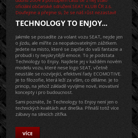
oficiální občanské sdružení SEAT KLUB ČR z.s.
Doufejme a přejme si, že se náš růst nezastaví!
TECHNOLOGY TO ENJOY...
Jakmile se posadíte za volant vozu SEAT, nejde jen
o jízdu, ale míříte za neopakovatelným zážitkem.
Jedete na místo, které se zapíše do vaší fantazie a
probudí i ty nejskrytější emoce. To je podstata
Technology to Enjoy. Najdete jej v každém novém
modelu vozu, které nese logo SEAT, včetně
neustále se rozvíjející, efektivní řady ECOMOTIVE.
Je to filozofie, která leží za vším, co děláme. Je to
princip, na jehož základě vyvíjíme nové, inovativní
koncepty i pro budoucnost.
Sami poznáte, že Technology to Enjoy není jen o
technických kvalitách aut dneška. Přináší totiž více
zábavy na silnicích zítřka.
VÍCE