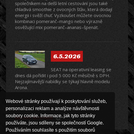
společníkem na delší letní cestování jsou také
chladivá smoothie z ovocných šťáv, která dodají
energii i svěží chuť. Vyzkoušet můžete ovocnou
kombinaci pomeranč–mango nebo výrazně
osvěžující mix pomeranč–ananas–špenát.
6.5.2026
SEAT na operativní leasing se
dnes dá pořídit i pod 5 000 Kč měsíčně s DPH.
Nejzajímavější nabídky se týkají hlavně modelu
Arona.
Webové stránky používají k poskytování služeb,
personalizaci reklam a analýze návštěvnosti
soubory cookie. Informace, jak tyto stránky
ARCHIV NOVINEK
používáte, jsou sdíleny se společností Google.
Používáním souhlasíte s použitím souborů