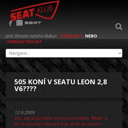
Jste členem našeho klubu?
PŘIHLÁSIT
NEBO
ZAREGISTROVAT
505 KONÍ V SEATU LEON 2,8
V6????
12.9.2009
Ano, opravdu vidíte 505 koní a 600Nm. Říkáte si,
že to musí být nesmysl a že jsme se museli