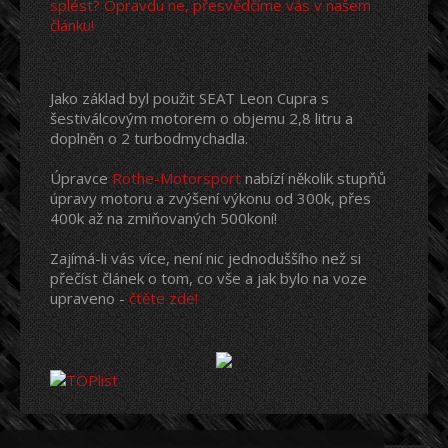
splést? Opravdu ne, přesvědčíme vás v našem
článku!
Jako základ byl použit SEAT Leon Cupra s
šestiválcovým motorem o objemu 2,8 litru a
doplněn o 2 turbodmychadla.
Úpravce
Rothe-Motorsport
nabízí několik stupňů
úpravy motoru a zvýšení výkonu od 300k, přes
400k až na zmiňovaných 500koní!
Zajímá-li vás více, není nic jednoduššího než si
přečíst článek o tom, co vše a jak bylo na voze
upraveno -
čtěte zde!