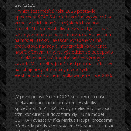
29.7.2025
Prvních šest měsíců roku 2025 postavilo
společnost SEAT S.A. před náročné výzvy, což se
zrcadlí v jejích finančních výsledcích za první
pololetí. Na tyto výsledky měly vliv čtyři klíčové
faktory: změny v prodejním mixu, cla EU uvalená
na model CUPRA Tavascan vyráběný v Číně,
produktové náklady a intenzivnější konkurence
napříč klíčovými trhy. Na výsledcích se podepsalo
také plánované, krátkodobé snížení výroby v
závodě Martorell, v jehož části probíhají přípravy
na zahájení výroby rodiny městských
elektromobilů koncernu Volkswagen v roce 2026.
„V první polovině roku 2025 se potvrdilo naše
očekávání náročného prostředí. Výsledky
společnosti SEAT S.A. tak byly ovlivněny rostoucí
tržní konkurencí a dovozními cly EU na model
CUPRA Tavascan,“ říká Markus Haupt, prozatímní
předseda představenstva značek SEAT a CUPRA.