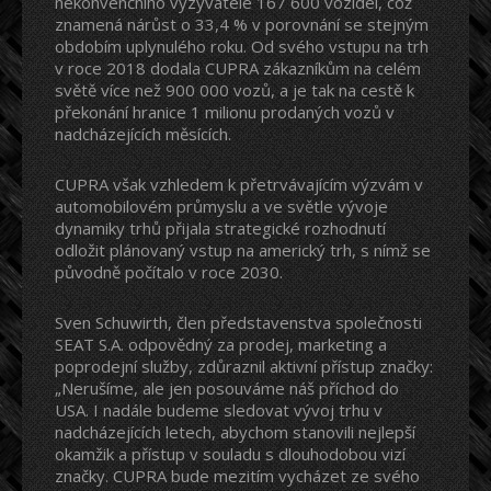
nekonvenčního vyzývatele 167 600 vozidel, což
znamená nárůst o 33,4 % v porovnání se stejným
obdobím uplynulého roku. Od svého vstupu na trh
v roce 2018 dodala CUPRA zákazníkům na celém
světě více než 900 000 vozů, a je tak na cestě k
překonání hranice 1 milionu prodaných vozů v
nadcházejících měsících.
CUPRA však vzhledem k přetrvávajícím výzvám v
automobilovém průmyslu a ve světle vývoje
dynamiky trhů přijala strategické rozhodnutí
odložit plánovaný vstup na americký trh, s nímž se
původně počítalo v roce 2030.
Sven Schuwirth, člen představenstva společnosti
SEAT S.A. odpovědný za prodej, marketing a
poprodejní služby, zdůraznil aktivní přístup značky:
„Nerušíme, ale jen posouváme náš příchod do
USA. I nadále budeme sledovat vývoj trhu v
nadcházejících letech, abychom stanovili nejlepší
okamžik a přístup v souladu s dlouhodobou vizí
značky. CUPRA bude mezitím vycházet ze svého