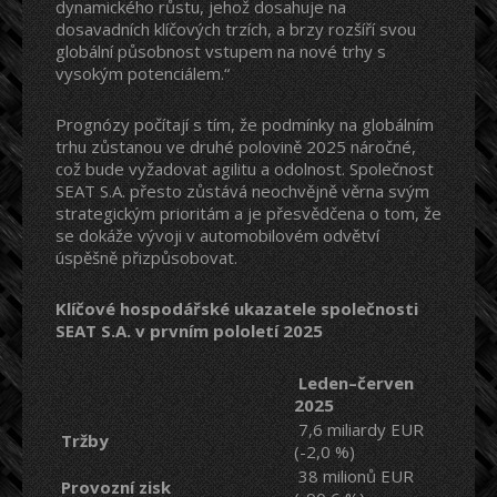
dynamického růstu, jehož dosahuje na
dosavadních klíčových trzích, a brzy rozšíří svou
globální působnost vstupem na nové trhy s
vysokým potenciálem.“
Prognózy počítají s tím, že podmínky na globálním
trhu zůstanou ve druhé polovině 2025 náročné,
což bude vyžadovat agilitu a odolnost. Společnost
SEAT S.A. přesto zůstává neochvějně věrna svým
strategickým prioritám a je přesvědčena o tom, že
se dokáže vývoji v automobilovém odvětví
úspěšně přizpůsobovat.
Klíčové hospodářské ukazatele společnosti
SEAT S.A. v prvním pololetí 2025
Leden–červen
2025
7,6 miliardy EUR
Tržby
(-2,0 %)
38 milionů EUR
Provozní zisk