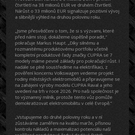
čtvrtletí na 38 milionů EUR ve druhém čtvrtletí.
Nárůst o 33 milionů EUR signalizuje pozitivní vývoj
a slibnější výhled na druhou polovinu roku.
„Jsme přesvědčeni o tom, že si s výzvami, které
před námi stojí, dokážeme úspěšně poradit,“
pokračuje Markus Haupt. „Díky silnému a
rozmanitému produktovému portfoliu včetně
kompletní produktové řady značky CUPRA se 7
modely máme pevné základy pro pokračující růst. I
nadále se plně soustředíme na elektrifikaci, z
pověření koncernu Volkswagen vedeme projekt
rodiny městských elektromobilů a připravujeme se
na zahájení výroby modelu CUPRA Raval a jeho
uvedení na trh v roce 2026. Pro naši společnost je
to významný milník, protože tento vůz pomůže
demokratizovat elektromobilitu v celé Evropě.“
„Vstupujeme do druhé poloviny roku a v ní
zůstáváme zaměřeni na kvalitu marže, přísnou
kontrolu nákladů a maximalizaci potenciálu naší