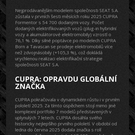
Nejprodávanějším modelem společnosti SEAT S.A.
zůstala v prvních šesti měsících roku 2025 CUPRA
Formentor s 54 700 dodanými vozy. Počet
dodaných elektrifikovaných vozů (plug-in hybridní
vozy a akumulátorové elektromobily) vzrostl o
76,1 %. Díky silné poptávce po modelech CUPRA
Born a Tavascan se prodeje elektromobilů více
než zdvojnásobily (+105,3 %), což dokládá
urychlenou realizaci elektrifikační strategie
společnosti SEAT S.A.
CUPRA: OPRAVDU GLOBÁLNÍ
ZNAČKA
CUPRA pokračovala v dynamickém růstu i v prvním
pololetí 2025. Za tímto úspěchem stojí mimo jiné
komplexní portfolio 7 modelů představených v
uplynulých 7 letech. CUPRA dosáhla svého
historicky nejlepšího prvního pololetí. V období od
ledna do června 2025 dodala značka s rolí