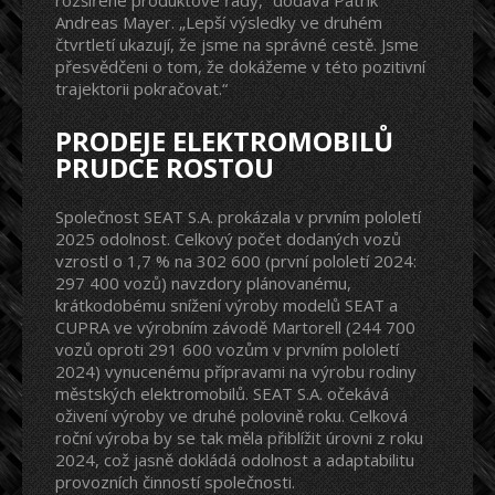
rozšířené produktové řady,“ dodává Patrik
Andreas Mayer. „Lepší výsledky ve druhém
čtvrtletí ukazují, že jsme na správné cestě. Jsme
přesvědčeni o tom, že dokážeme v této pozitivní
trajektorii pokračovat.“
PRODEJE ELEKTROMOBILŮ
PRUDCE ROSTOU
Společnost SEAT S.A. prokázala v prvním pololetí
2025 odolnost. Celkový počet dodaných vozů
vzrostl o 1,7 % na 302 600 (první pololetí 2024:
297 400 vozů) navzdory plánovanému,
krátkodobému snížení výroby modelů SEAT a
CUPRA ve výrobním závodě Martorell (244 700
vozů oproti 291 600 vozům v prvním pololetí
2024) vynucenému přípravami na výrobu rodiny
městských elektromobilů. SEAT S.A. očekává
oživení výroby ve druhé polovině roku. Celková
roční výroba by se tak měla přiblížit úrovni z roku
2024, což jasně dokládá odolnost a adaptabilitu
provozních činností společnosti.