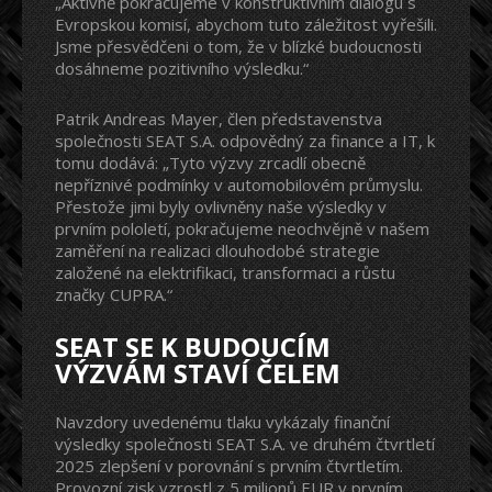
„Aktivně pokračujeme v konstruktivním dialogu s
Evropskou komisí, abychom tuto záležitost vyřešili.
Jsme přesvědčeni o tom, že v blízké budoucnosti
dosáhneme pozitivního výsledku.“
Patrik Andreas Mayer, člen představenstva
společnosti SEAT S.A. odpovědný za finance a IT, k
tomu dodává: „Tyto výzvy zrcadlí obecně
nepříznivé podmínky v automobilovém průmyslu.
Přestože jimi byly ovlivněny naše výsledky v
prvním pololetí, pokračujeme neochvějně v našem
zaměření na realizaci dlouhodobé strategie
založené na elektrifikaci, transformaci a růstu
značky CUPRA.“
SEAT SE K BUDOUCÍM
VÝZVÁM STAVÍ ČELEM
Navzdory uvedenému tlaku vykázaly finanční
výsledky společnosti SEAT S.A. ve druhém čtvrtletí
2025 zlepšení v porovnání s prvním čtvrtletím.
Provozní zisk vzrostl z 5 milionů EUR v prvním