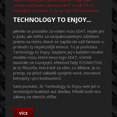
oficiální občanské sdružení SEAT KLUB ČR z.s.
Doufejme a přejme si, že se náš růst nezastaví!
TECHNOLOGY TO ENJOY...
Jakmile se posadíte za volant vozu SEAT, nejde jen
o jízdu, ale míříte za neopakovatelným zážitkem.
Jedete na místo, které se zapíše do vaší fantazie a
probudí i ty nejskrytější emoce. To je podstata
Technology to Enjoy. Najdete jej v každém novém
modelu vozu, které nese logo SEAT, včetně
neustále se rozvíjející, efektivní řady ECOMOTIVE.
Je to filozofie, která leží za vším, co děláme. Je to
princip, na jehož základě vyvíjíme nové, inovativní
koncepty i pro budoucnost.
Sami poznáte, že Technology to Enjoy není jen o
technických kvalitách aut dneška. Přináší totiž více
zábavy na silnicích zítřka.
VÍCE