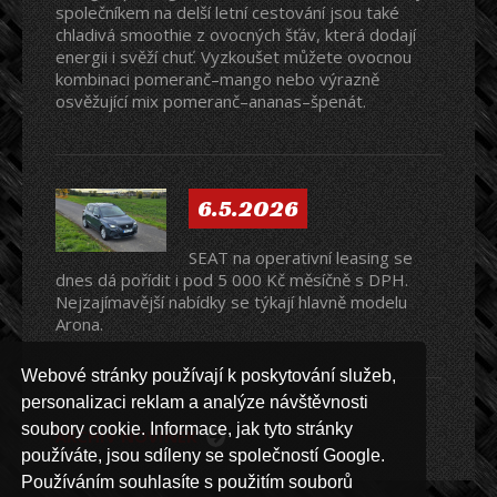
společníkem na delší letní cestování jsou také
chladivá smoothie z ovocných šťáv, která dodají
energii i svěží chuť. Vyzkoušet můžete ovocnou
kombinaci pomeranč–mango nebo výrazně
osvěžující mix pomeranč–ananas–špenát.
6.5.2026
SEAT na operativní leasing se
dnes dá pořídit i pod 5 000 Kč měsíčně s DPH.
Nejzajímavější nabídky se týkají hlavně modelu
Arona.
Webové stránky používají k poskytování služeb,
personalizaci reklam a analýze návštěvnosti
soubory cookie. Informace, jak tyto stránky
ARCHIV NOVINEK
používáte, jsou sdíleny se společností Google.
Používáním souhlasíte s použitím souborů