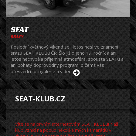
SEAT
SRAZY
Poslední květnový víkend se i letos nesl ve znamení
srazu SEAT KLUBu ČR. Šlo již o jeho 19. ročník a ani
letos nechyběla příjemná atmosféra, spousta SEATů a
ani bohatý doprovodný program, o čemž vás
přesvědčí fotogalerie a video.
SEAT-KLUB.CZ
Vítejte na prvním internetovém SEAT KLUBu! Náš
klub vznikl na popud několika mých kamarádů v
dubnu 2004 a postupem času se z něj stalo