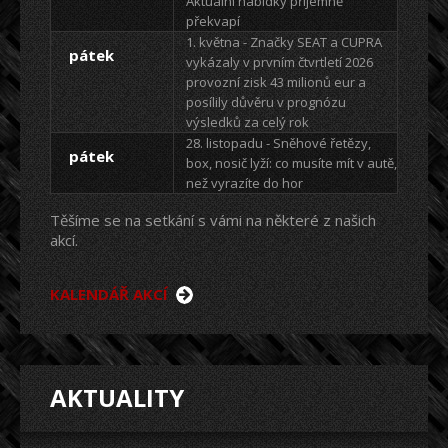
Aktuální nabídky příjemně
překvapí
1. května - Značky SEAT a CUPRA
pátek
vykázaly v prvním čtvrtletí 2026
provozní zisk 43 milionů eur a
posílily důvěru v prognózu
výsledků za celý rok
28. listopadu - Sněhové řetězy,
pátek
box, nosič lyží: co musíte mít v autě,
než vyrazíte do hor
Těšíme se na setkání s vámi na některé z našich
akcí.
KALENDÁŘ AKCÍ
AKTUALITY