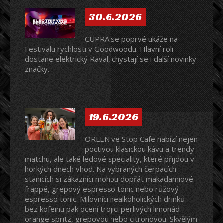
30.6.2026
CUPRA se poprvé ukáže na
Festivalu rychlosti v Goodwoodu. Hlavní roli
dostane elektrický Raval, chystají se i další novinky
značky.
19.6.2026
ORLEN ve Stop Cafe nabízí nejen
poctivou klasickou kávu a trendy
matchu, ale také ledové speciality, které přijdou v
horkých dnech vhod. Na vybraných čerpacích
stanicích si zákazníci mohou dopřát makadamiové
frappé, grepový espresso tonic nebo růžový
espresso tonic. Milovníci nealkoholických drinků
bez kofeinu pak ocení trojici perlivých limonád –
orange spritz, grepovou nebo citronovou. Skvělým