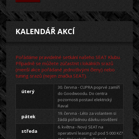
KALENDÁŘ AKCÍ
Pořádáme pravidelné setkání našeho SEAT Klubu.
Případně se můžete zúčastnit i lokálních srazů
(menší akce pořádané jednotlivými členy) nebo
tuning srazů (nejen značka SEAT).
30. června - CUPRA poprvé zamíří
úterý
do Goodwoodu. Do centra
pozornosti postaví elektrický
Raval
19. června - Léto za volantem si
pátek
žádá pořádnou dávku osvěžení
6. května - Nový SEAT na
středa
operativní leasing už pod 5 000 Kč?