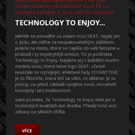
oficiální občanské sdružení SEAT KLUB ČR z.s.
Doufejme a přejme si, že se náš růst nezastaví!
TECHNOLOGY TO ENJOY...
Jakmile se posadíte za volant vozu SEAT, nejde jen
o jízdu, ale míříte za neopakovatelným zážitkem.
Jedete na místo, které se zapíše do vaší fantazie a
probudí i ty nejskrytější emoce. To je podstata
Technology to Enjoy. Najdete jej v každém novém
modelu vozu, které nese logo SEAT, včetně
neustále se rozvíjející, efektivní řady ECOMOTIVE.
Je to filozofie, která leží za vším, co děláme. Je to
princip, na jehož základě vyvíjíme nové, inovativní
koncepty i pro budoucnost.
Sami poznáte, že Technology to Enjoy není jen o
technických kvalitách aut dneška. Přináší totiž více
zábavy na silnicích zítřka.
VÍCE