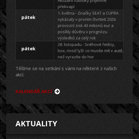
Aktuální nabídky příjemně
překvapí
1. května - Značky SEAT a CUPRA
pátek
vykázaly v prvním čtvrtletí 2026
provozní zisk 43 milionů eur a
posílily důvěru v prognózu
výsledků za celý rok
28. listopadu - Sněhové řetězy,
pátek
box, nosič lyží: co musíte mít v autě,
než vyrazíte do hor
Těšíme se na setkání s vámi na některé z našich
akcí.
KALENDÁŘ AKCÍ
AKTUALITY