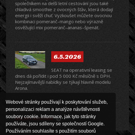
společníkem na delší letní cestování jsou také
chladivá smoothie z ovocných šťáv, která dodají
energii i svěží chuť. Vyzkoušet můžete ovocnou
kombinaci pomeranč–mango nebo výrazně
osvěžující mix pomeranč–ananas–špenát.
6.5.2026
SEAT na operativní leasing se
dnes dá pořídit i pod 5 000 Kč měsíčně s DPH.
Nejzajímavější nabídky se týkají hlavně modelu
Arona.
Webové stránky používají k poskytování služeb,
personalizaci reklam a analýze návštěvnosti
soubory cookie. Informace, jak tyto stránky
ARCHIV NOVINEK
používáte, jsou sdíleny se společností Google.
Používáním souhlasíte s použitím souborů