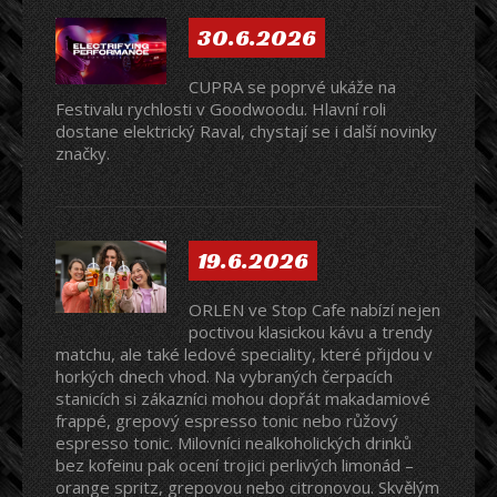
30.6.2026
CUPRA se poprvé ukáže na
Festivalu rychlosti v Goodwoodu. Hlavní roli
dostane elektrický Raval, chystají se i další novinky
značky.
19.6.2026
ORLEN ve Stop Cafe nabízí nejen
poctivou klasickou kávu a trendy
matchu, ale také ledové speciality, které přijdou v
horkých dnech vhod. Na vybraných čerpacích
stanicích si zákazníci mohou dopřát makadamiové
frappé, grepový espresso tonic nebo růžový
espresso tonic. Milovníci nealkoholických drinků
bez kofeinu pak ocení trojici perlivých limonád –
orange spritz, grepovou nebo citronovou. Skvělým