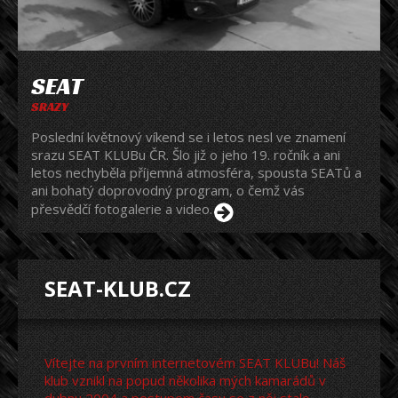
SEAT
SRAZY
Poslední květnový víkend se i letos nesl ve znamení
srazu SEAT KLUBu ČR. Šlo již o jeho 19. ročník a ani
letos nechyběla příjemná atmosféra, spousta SEATů a
ani bohatý doprovodný program, o čemž vás
přesvědčí fotogalerie a video.
SEAT-KLUB.CZ
Vítejte na prvním internetovém SEAT KLUBu! Náš
klub vznikl na popud několika mých kamarádů v
dubnu 2004 a postupem času se z něj stalo