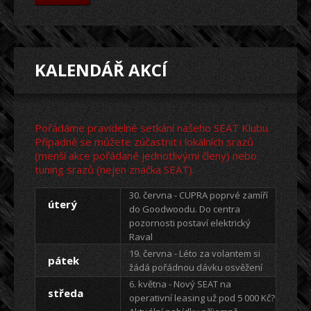
KALENDÁŘ AKCÍ
Pořádáme pravidelné setkání našeho SEAT Klubu.
Případně se můžete zúčastnit i lokálních srazů
(menší akce pořádané jednotlivými členy) nebo
tuning srazů (nejen značka SEAT).
30. června - CUPRA poprvé zamíří
úterý
do Goodwoodu. Do centra
pozornosti postaví elektrický
Raval
19. června - Léto za volantem si
pátek
žádá pořádnou dávku osvěžení
6. května - Nový SEAT na
středa
operativní leasing už pod 5 000 Kč?